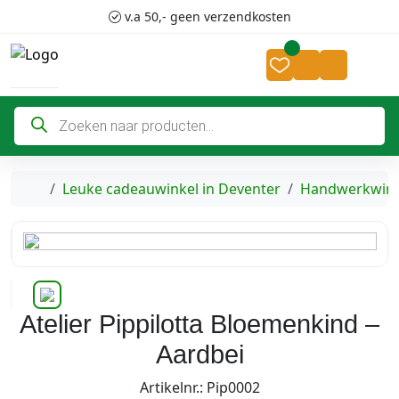
Skip to content
Skip to footer
v.a 50,- geen verzendkosten
Cart
Account
P
r
o
d
u
c
Home
Leuke cadeauwinkel in Deventer
Handwerkwink
t
e
n
z
o
e
k
e
n
Atelier Pippilotta Bloemenkind –
Aardbei
Artikelnr.: Pip0002