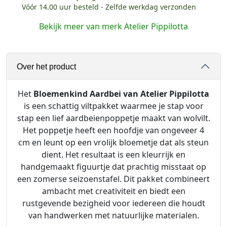
Vóór 14.00 uur besteld - Zelfde werkdag verzonden
e
r
Bekijk meer van merk Atelier Pippilotta
P
i
p
Over het product
p
i
l
Het
Bloemenkind Aardbei van Atelier Pippilotta
o
is een schattig viltpakket waarmee je stap voor
t
stap een lief aardbeienpoppetje maakt van wolvilt.
t
Het poppetje heeft een hoofdje van ongeveer 4
a
cm en leunt op een vrolijk bloemetje dat als steun
B
dient. Het resultaat is een kleurrijk en
l
handgemaakt figuurtje dat prachtig misstaat op
o
een zomerse seizoenstafel. Dit pakket combineert
e
ambacht met creativiteit en biedt een
m
rustgevende bezigheid voor iedereen die houdt
e
van handwerken met natuurlijke materialen.