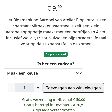
50
€
9,
Het Bloemenkind Aardbei van Atelier Pippilotta is een
charmant viltpakket waarmee je zelf een klein
aardbeienpoppetje maakt met een hoofdje van 4 cm.
Inclusief wolvilt, tricot, vulwol en pijpenragers. Ideaal
voor op de seizoenstafel in de zomer.
1 op voorraad
Is het een cadeau?
A
-
+
Toevoegen aan winkelwagen
t
e
Gratis verzending in NL vanaf € 50,00
l
Gratis bezorgd in Deventer v.a 20,=
i
Altijd lage verzendkosten