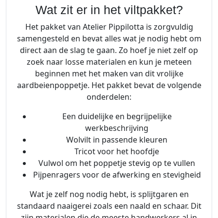
n
Wat zit er in het viltpakket?
k
i
Het pakket van Atelier Pippilotta is zorgvuldig
n
samengesteld en bevat alles wat je nodig hebt om
d
direct aan de slag te gaan. Zo hoef je niet zelf op
-
zoek naar losse materialen en kun je meteen
A
beginnen met het maken van dit vrolijke
a
aardbeienpoppetje. Het pakket bevat de volgende
r
onderdelen:
d
Een duidelijke en begrijpelijke
b
werkbeschrijving
e
Wolvilt in passende kleuren
i
Tricot voor het hoofdje
a
Vulwol om het poppetje stevig op te vullen
a
Pijpenragers voor de afwerking en stevigheid
n
t
Wat je zelf nog nodig hebt, is splijtgaren en
a
standaard naaigerei zoals een naald en schaar. Dit
l
zijn materialen die de meeste handwerkers al in