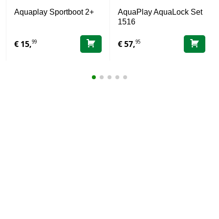
Aquaplay Sportboot 2+
AquaPlay AquaLock Set
1516
99
95
€
15,
€
57,