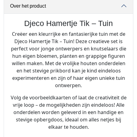
Over het product
t
j
e
Djeco Hamertje Tik – Tuin
T
Creëer een kleurrijke en fantasierijke tuin met de
i
Djeco Hamertje Tik – Tuin! Deze creatieve set is
k
perfect voor jonge ontwerpers en knutselaars die
-
hun eigen bloemen, planten en grappige figuren
T
willen maken. Met de vrolijke houten onderdelen
u
en het stevige prikbord kan je kind eindeloos
i
experimenteren en zijn of haar eigen unieke tuin
n
ontwerpen.
a
a
Volg de voorbeeldkaarten of laat de creativiteit de
n
vrije loop – de mogelijkheden zijn eindeloos! Alle
t
onderdelen worden geleverd in een handige en
a
stevige opbergdoos, ideaal om alles netjes bij
l
elkaar te houden.