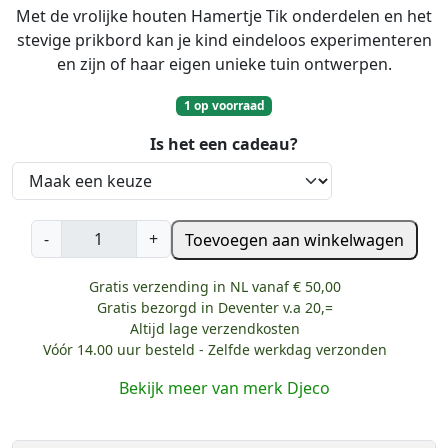
Met de vrolijke houten Hamertje Tik onderdelen en het
stevige prikbord kan je kind eindeloos experimenteren
en zijn of haar eigen unieke tuin ontwerpen.
1 op voorraad
Is het een cadeau?
D
-
+
Toevoegen aan winkelwagen
j
e
Gratis verzending in NL vanaf € 50,00
c
Gratis bezorgd in Deventer v.a 20,=
o
Altijd lage verzendkosten
H
Vóór 14.00 uur besteld - Zelfde werkdag verzonden
a
Bekijk meer van merk Djeco
m
e
r