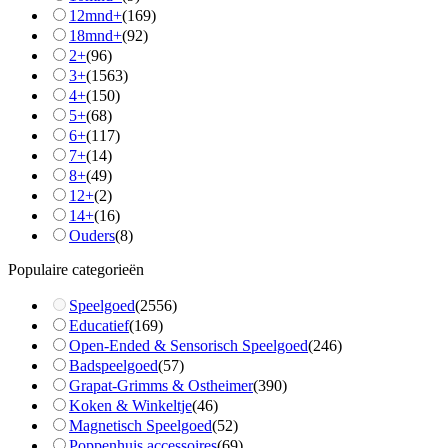
12mnd+
(
169
)
18mnd+
(
92
)
2+
(
96
)
3+
(
1563
)
4+
(
150
)
5+
(
68
)
6+
(
117
)
7+
(
14
)
8+
(
49
)
12+
(
2
)
14+
(
16
)
Ouders
(
8
)
Populaire categorieën
Speelgoed
(
2556
)
Educatief
(
169
)
Open-Ended & Sensorisch Speelgoed
(
246
)
Badspeelgoed
(
57
)
Grapat-Grimms & Ostheimer
(
390
)
Koken & Winkeltje
(
46
)
Magnetisch Speelgoed
(
52
)
Poppenhuis accessoires
(
69
)