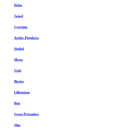
Haba
Janod
Creotime
Atelier Pippilotta
Sigikid
Moses
Goki
Bigjigs
Lilliputiens
Brio
Great Pretenders
Siku