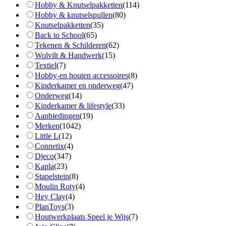
Hobby & Knutselpakketten
(
114
)
Hobby & knutselspullen
(
80
)
Knutselpakketten
(
35
)
Back to School
(
65
)
Tekenen & Schilderen
(
62
)
Wolvilt & Handwerk
(
15
)
Textiel
(
7
)
Hobby-en houten accessoires
(
8
)
Kinderkamer en onderweg
(
47
)
Onderweg
(
14
)
Kinderkamer & lifestyle
(
33
)
Aanbiedingen
(
19
)
Merken
(
1042
)
Little L
(
12
)
Connetix
(
4
)
Djeco
(
347
)
Kapla
(
23
)
Stapelstein
(
8
)
Moulin Roty
(
4
)
Hey Clay
(
4
)
PlanToys
(
3
)
Houtwerkplaats Speel je Wijs
(
7
)