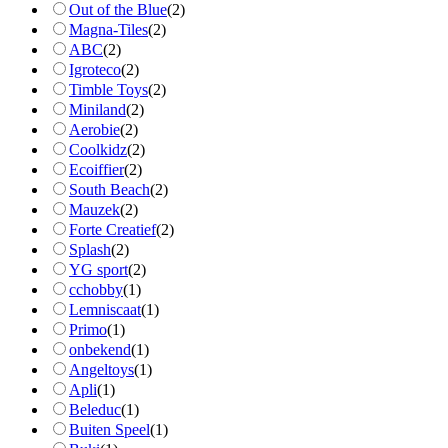
Out of the Blue
(
2
)
Magna-Tiles
(
2
)
ABC
(
2
)
Igroteco
(
2
)
Timble Toys
(
2
)
Miniland
(
2
)
Aerobie
(
2
)
Coolkidz
(
2
)
Ecoiffier
(
2
)
South Beach
(
2
)
Mauzek
(
2
)
Forte Creatief
(
2
)
Splash
(
2
)
YG sport
(
2
)
cchobby
(
1
)
Lemniscaat
(
1
)
Primo
(
1
)
onbekend
(
1
)
Angeltoys
(
1
)
Apli
(
1
)
Beleduc
(
1
)
Buiten Speel
(
1
)