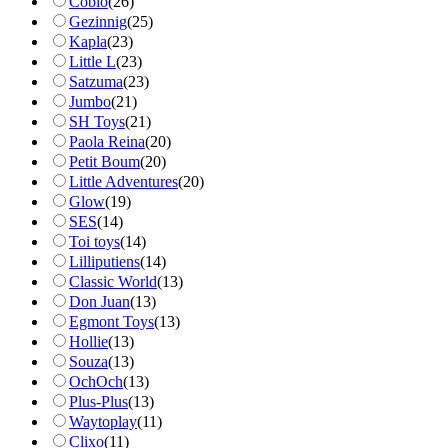
Coblo
(
26
)
Gezinnig
(
25
)
Kapla
(
23
)
Little L
(
23
)
Satzuma
(
23
)
Jumbo
(
21
)
SH Toys
(
21
)
Paola Reina
(
20
)
Petit Boum
(
20
)
Little Adventures
(
20
)
Glow
(
19
)
SES
(
14
)
Toi toys
(
14
)
Lilliputiens
(
14
)
Classic World
(
13
)
Don Juan
(
13
)
Egmont Toys
(
13
)
Hollie
(
13
)
Souza
(
13
)
OchOch
(
13
)
Plus-Plus
(
13
)
Waytoplay
(
11
)
Clixo
(
11
)