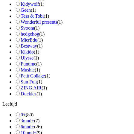
Kidywolf
(
1
)
Geen
(
1
)
Tess & Tobi
(
1
)
Wonderful presents
(
1
)
Svoora
(
1
)
hedgehog
(
1
)
MierEdu
(
1
)
Bestway
(
1
)
Kikido
(
1
)
Ulysse
(
1
)
Funtime
(
1
)
Mushie
(
1
)
Petit Collage
(
1
)
Sun Fun
(
1
)
ZING AIR
(
1
)
Duckiez
(
1
)
Leeftijd
0+
(
80
)
3mnd+
(
7
)
6mnd+
(
26
)
10mnd+
(
9
)