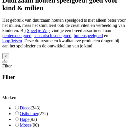
Duurzaam houten speelgoed: goed voor
kind & milieu
Het gebruik van duurzaam houten speelgoed is niet alleen beter voor
het milieu, maar het stimuleert ook de creativiteit en verbeelding van
kinderen. Bij
Speel je Wijs
vind je een breed assortiment aan
peuterspeelgoed
,
sensorisch speelgoed
,
buitenspeelgoed
en
loopfietsen
. Deze duurzame en kwalitatieve producten dragen bij
aan het spelplezier en de ontwikkeling van je kind.
×
Filter
Filter
Merken
Djeco
(
343
)
Ostheimer
(
272
)
Hape
(
93
)
Moses
(
90
)