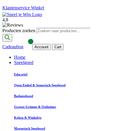
Klantenservice
Winkel
4,8
Producten zoeken
Cadeaubon
Account
Cart
Home
Speelgoed
Educatief
Open-Ended & Sensorisch Speelgoed
Badspeelgoed
Grapat-Grimms & Ostheimer
Koken & Winkeltje
Magnetisch Speelgoed