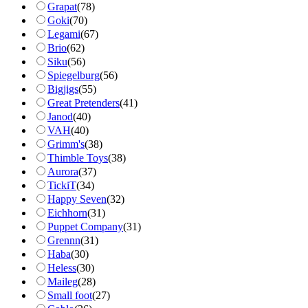
Grapat
(
78
)
Goki
(
70
)
Legami
(
67
)
Brio
(
62
)
Siku
(
56
)
Spiegelburg
(
56
)
Bigjigs
(
55
)
Great Pretenders
(
41
)
Janod
(
40
)
VAH
(
40
)
Grimm's
(
38
)
Thimble Toys
(
38
)
Aurora
(
37
)
TickiT
(
34
)
Happy Seven
(
32
)
Eichhorn
(
31
)
Puppet Company
(
31
)
Grennn
(
31
)
Haba
(
30
)
Heless
(
30
)
Maileg
(
28
)
Small foot
(
27
)