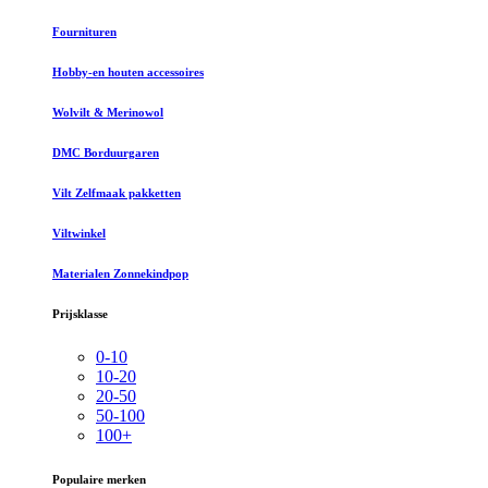
Fournituren
Hobby-en houten accessoires
Wolvilt & Merinowol
DMC Borduurgaren
Vilt Zelfmaak pakketten
Viltwinkel
Materialen Zonnekindpop
Prijsklasse
0-10
10-20
20-50
50-100
100+
Populaire merken