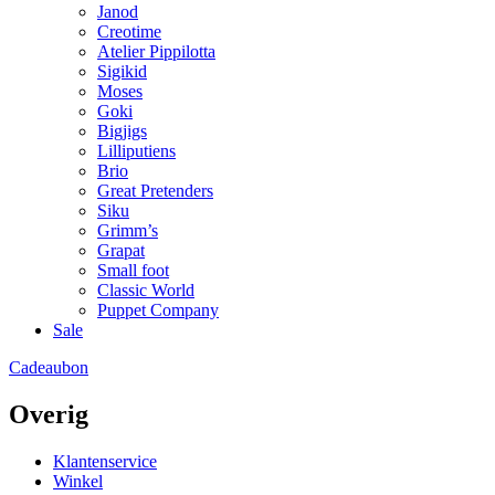
Janod
Creotime
Atelier Pippilotta
Sigikid
Moses
Goki
Bigjigs
Lilliputiens
Brio
Great Pretenders
Siku
Grimm’s
Grapat
Small foot
Classic World
Puppet Company
Sale
Cadeaubon
Overig
Klantenservice
Winkel