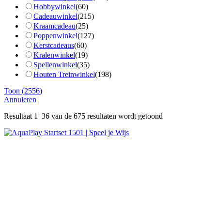
Hobbywinkel
(
60
)
Cadeauwinkel
(
215
)
Kraamcadeau
(
25
)
Poppenwinkel
(
127
)
Kerstcadeaus
(
60
)
Kralenwinkel
(
19
)
Spellenwinkel
(
35
)
Houten Treinwinkel
(
198
)
Toon
(
2556
)
Annuleren
Resultaat 1–36 van de 675 resultaten wordt getoond