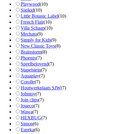
Playwood
(
10
)
Sigikid
(
10
)
Little Botanic Label
(
10
)
French Flair
(
10
)
Villa Schaap
(
10
)
Mechato
(
9
)
Simply for Kids
(
9
)
New Classic Toys
(
8
)
Brainstorm
(
8
)
Phoenix
(
7
)
Speelbelovend
(
7
)
Stapelstein
(
7
)
Aquaplay
(
7
)
Corolle
(
7
)
Houtwerkplaats SJW
(
7
)
Johntoy
(
7
)
Join clips
(
7
)
Joueco
(
7
)
Wawa
(
7
)
HEXBUG
(
7
)
Simon
(
6
)
Eureka
(
6
)