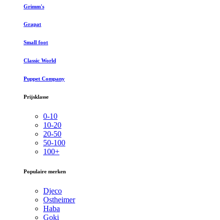
Grimm's
Grapat
Small foot
Classic World
Puppet Company
Prijsklasse
0-10
10-20
20-50
50-100
100+
Populaire merken
Djeco
Ostheimer
Haba
Goki