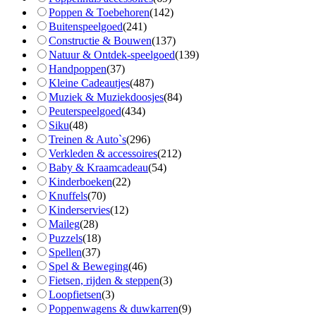
Poppen & Toebehoren
(
142
)
Buitenspeelgoed
(
241
)
Constructie & Bouwen
(
137
)
Natuur & Ontdek-speelgoed
(
139
)
Handpoppen
(
37
)
Kleine Cadeautjes
(
487
)
Muziek & Muziekdoosjes
(
84
)
Peuterspeelgoed
(
434
)
Siku
(
48
)
Treinen & Auto`s
(
296
)
Verkleden & accessoires
(
212
)
Baby & Kraamcadeau
(
54
)
Kinderboeken
(
22
)
Knuffels
(
70
)
Kinderservies
(
12
)
Maileg
(
28
)
Puzzels
(
18
)
Spellen
(
37
)
Spel & Beweging
(
46
)
Fietsen, rijden & steppen
(
3
)
Loopfietsen
(
3
)
Poppenwagens & duwkarren
(
9
)