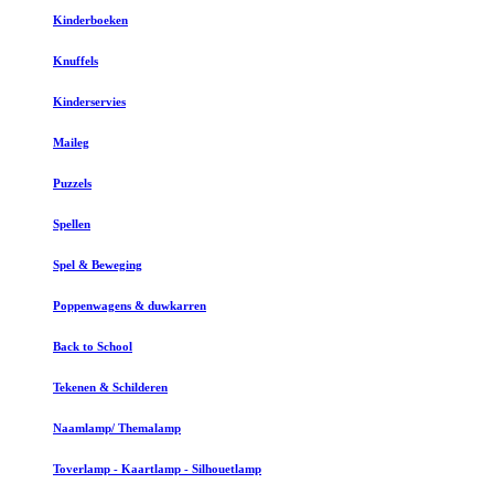
Kinderboeken
Knuffels
Kinderservies
Maileg
Puzzels
Spellen
Spel & Beweging
Poppenwagens & duwkarren
Back to School
Tekenen & Schilderen
Naamlamp/ Themalamp
Toverlamp - Kaartlamp - Silhouetlamp