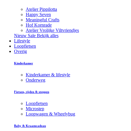
Atelier Pippilotta
Happy Seven
Meaningful Crafts
Hof Kornrade
Atelier Vrolijke Viltvriendjes
Nieuw
Sale
Bekijk alles
Lifestyle
Loopfietsen
Overig
Kinderkamer
Kinderkamer & lifestyle
Onderweg
Fietsen, rijden & steppen
Loopfietsen
Microstep
Loopwagen & Wheelybug
Baby & Kraamcadeau