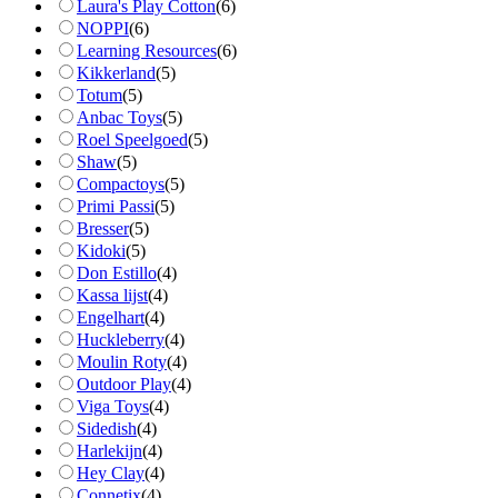
Laura's Play Cotton
(
6
)
NOPPI
(
6
)
Learning Resources
(
6
)
Kikkerland
(
5
)
Totum
(
5
)
Anbac Toys
(
5
)
Roel Speelgoed
(
5
)
Shaw
(
5
)
Compactoys
(
5
)
Primi Passi
(
5
)
Bresser
(
5
)
Kidoki
(
5
)
Don Estillo
(
4
)
Kassa lijst
(
4
)
Engelhart
(
4
)
Huckleberry
(
4
)
Moulin Roty
(
4
)
Outdoor Play
(
4
)
Viga Toys
(
4
)
Sidedish
(
4
)
Harlekijn
(
4
)
Hey Clay
(
4
)
Connetix
(
4
)