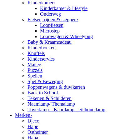
Kinderkamer
›
Kinderkamer & lifestyle
Onderweg
Fietsen, rijden & steppen
›
Loopfietsen
Microstep
Loopwagen & Wheelybug
Baby & Kraamcadeau
Kinderboeken
Knuffels
Kinderservies
Maileg
Puzzels
Spellen
Spel & Beweging
Poppenwagens & duwkarren
Back to School
Tekenen & Schilderen
Naamlamp/ Themalamp
Toverlamp – Kaartlamp – Silhouetlamp
Merken
›
Djeco
Hape
Ostheimer
Haba