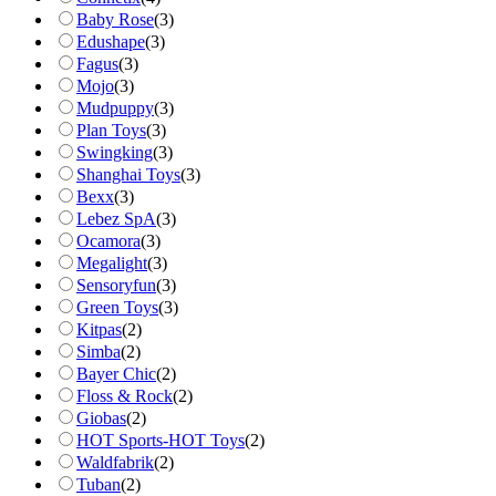
Baby Rose
(
3
)
Edushape
(
3
)
Fagus
(
3
)
Mojo
(
3
)
Mudpuppy
(
3
)
Plan Toys
(
3
)
Swingking
(
3
)
Shanghai Toys
(
3
)
Bexx
(
3
)
Lebez SpA
(
3
)
Ocamora
(
3
)
Megalight
(
3
)
Sensoryfun
(
3
)
Green Toys
(
3
)
Kitpas
(
2
)
Simba
(
2
)
Bayer Chic
(
2
)
Floss & Rock
(
2
)
Giobas
(
2
)
HOT Sports-HOT Toys
(
2
)
Waldfabrik
(
2
)
Tuban
(
2
)