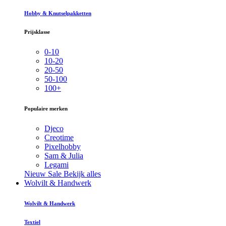
Hobby & Knutselpakketten
Prijsklasse
0-10
10-20
20-50
50-100
100+
Populaire merken
Djeco
Creotime
Pixelhobby
Sam & Julia
Legami
Nieuw
Sale
Bekijk alles
Wolvilt & Handwerk
Wolvilt & Handwerk
Textiel