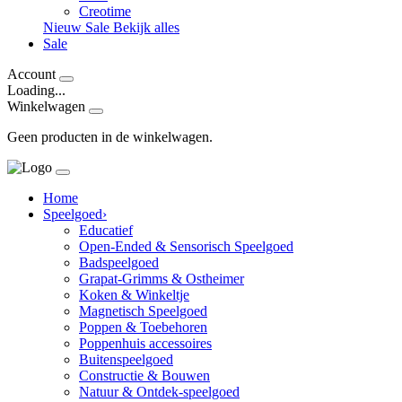
Creotime
Nieuw
Sale
Bekijk alles
Sale
Account
Loading...
Winkelwagen
Geen producten in de winkelwagen.
Home
Speelgoed
›
Educatief
Open-Ended & Sensorisch Speelgoed
Badspeelgoed
Grapat-Grimms & Ostheimer
Koken & Winkeltje
Magnetisch Speelgoed
Poppen & Toebehoren
Poppenhuis accessoires
Buitenspeelgoed
Constructie & Bouwen
Natuur & Ontdek-speelgoed