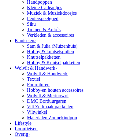
Handpoppen
Kleine Cadeautjes
Muziek & Muziekdoosjes
Peuterspeelgoed
Siku
Treinen & Auto`s
Verkleden & accessoires
Knutselen
›
Sam & Julia (Muizenhuis)
Hobby & knutselspullen
Knutselpakketten
Hobby & Knutselpakketten
Wolvilt & Handwerk
›
Wolvilt & Handwerk
Textiel
Fournituren
Hobby-en houten accessoires
Wolvilt & Merinowol
DMC Borduurgaren
Vilt Zelfmaak pakketten
Viltwinkel
Materialen Zonnekindpop
Lifestyle
Loopfietsen
Overig
›