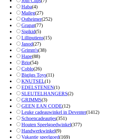
Join Clips
(
7
)
Haba
(
4
)
Maileg
(
27
)
Ostheimer
(
252
)
Grapat
(
77
)
Sigikid
(
5
)
Lilliputiens
(
15
)
Janod
(
27
)
Grimm's
(
38
)
Hape
(
88
)
Brio
(
54
)
Coblo
(
26
)
Bigjigs Toys
(
11
)
KNUTSEL
(
1
)
EDELSTENEN
(
1
)
SLEUTELHANGERS
(
2
)
GRIMMS
(
3
)
GEEN EAN CODE
(
12
)
Leuke cadeauwinkel in Deventer
(
1412
)
Schoencadeautjes
(
351
)
Houten Speelgoedwinkel
(
377
)
Handwerkwinkel
(
9
)
Vakantie speelgoed
(
169
)