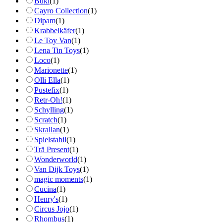
Buki
(
1
)
Cayro Collection
(
1
)
Dipam
(
1
)
Krabbelkäfer
(
1
)
Le Toy Van
(
1
)
Lena Tin Toys
(
1
)
Loco
(
1
)
Marionette
(
1
)
Olli Ella
(
1
)
Pustefix
(
1
)
Retr-Oh!
(
1
)
Schylling
(
1
)
Scratch
(
1
)
Skrallan
(
1
)
Spielstabil
(
1
)
Trä Present
(
1
)
Wonderworld
(
1
)
Van Dijk Toys
(
1
)
magic moments
(
1
)
Cucina
(
1
)
Henry's
(
1
)
Circus Jojo
(
1
)
Rhombus
(
1
)