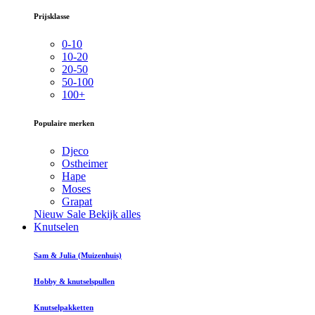
Prijsklasse
0-10
10-20
20-50
50-100
100+
Populaire merken
Djeco
Ostheimer
Hape
Moses
Grapat
Nieuw
Sale
Bekijk alles
Knutselen
Sam & Julia (Muizenhuis)
Hobby & knutselspullen
Knutselpakketten