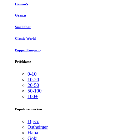
Grimm's
Grapat
Small foot
Classic World
Puppet Company
Prijsklasse
0-10
10-20
20-50
50-100
100+
Populaire merken
Djeco
Ostheimer
Haba
Goki