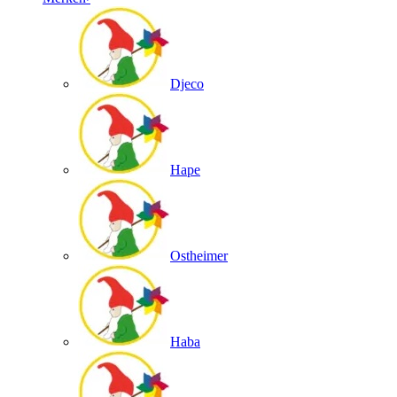
Djeco
Hape
Ostheimer
Haba