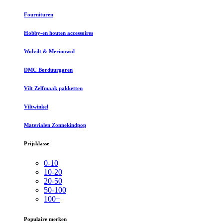
Fournituren
Hobby-en houten accessoires
Wolvilt & Merinowol
DMC Borduurgaren
Vilt Zelfmaak pakketten
Viltwinkel
Materialen Zonnekindpop
Prijsklasse
0-10
10-20
20-50
50-100
100+
Populaire merken