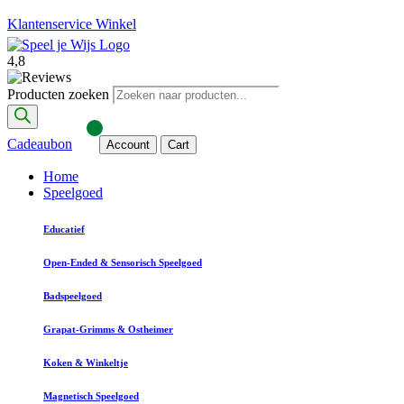
Klantenservice
Winkel
4,8
Producten zoeken
Cadeaubon
Account
Cart
Home
Speelgoed
Educatief
Open-Ended & Sensorisch Speelgoed
Badspeelgoed
Grapat-Grimms & Ostheimer
Koken & Winkeltje
Magnetisch Speelgoed