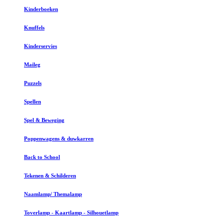
Kinderboeken
Knuffels
Kinderservies
Maileg
Puzzels
Spellen
Spel & Beweging
Poppenwagens & duwkarren
Back to School
Tekenen & Schilderen
Naamlamp/ Themalamp
Toverlamp - Kaartlamp - Silhouetlamp