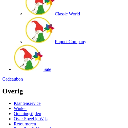
Classic World
Puppet Company
Sale
Cadeaubon
Overig
Klantenservice
Winkel
Openingstijden
Over Speel je Wijs
Retourneren