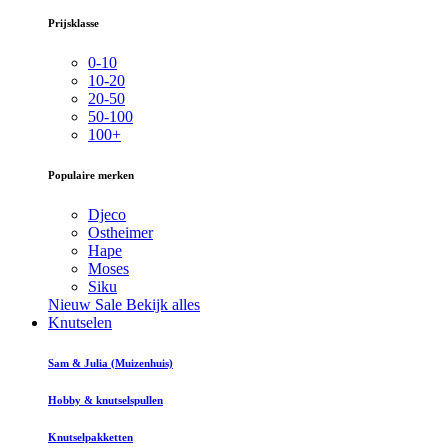
Prijsklasse
0-10
10-20
20-50
50-100
100+
Populaire merken
Djeco
Ostheimer
Hape
Moses
Siku
Nieuw
Sale
Bekijk alles
Knutselen
Sam & Julia (Muizenhuis)
Hobby & knutselspullen
Knutselpakketten