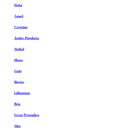
Haba
Janod
Creotime
Atelier Pippilotta
Sigikid
Moses
Goki
Bigjigs
Lilliputiens
Brio
Great Pretenders
Siku