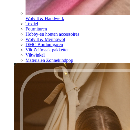
Wolvilt & Handwerk
Textiel
Fournituren
Hobby-en houten accessoires
Wolvilt & Merinowol
DMC Borduurgaren
Vilt Zelfmaak pakketten
Viltwinkel
Materialen Zonnekindpop