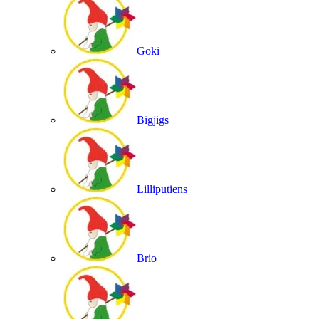
Goki
Bigjigs
Lilliputiens
Brio