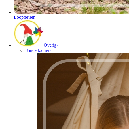
Loopfietsen
Overig
›
Kinderkamer
›