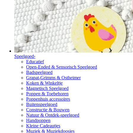
Speelgoed
›
Educatief
Open-Ended & Sensorisch Speelgoed
Badspeelgoed
Grapat-Grimms & Ostheimer
Koken & Winkeltje
Magnetisch Speelgoed
Poppen & Toebehoren
Poppenhuis accessoires
Buitenspeelgoed
Constructie & Bouwen
Natuur & Ontdek-speelgoed
Handpoppen
Kleine Cadeautjes
Muziek & Muziekdoosjes