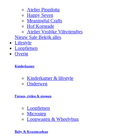
Atelier Pippilotta
Happy Seven
Meaningful Crafts
Hof Kornrade
Atelier Vrolijke Viltvriendjes
Nieuw
Sale
Bekijk alles
Lifestyle
Loopfietsen
Overig
Kinderkamer
Kinderkamer & lifestyle
Onderweg
Fietsen, rijden & steppen
Loopfietsen
Microstep
Loopwagen & Wheelybug
Baby & Kraamcadeau