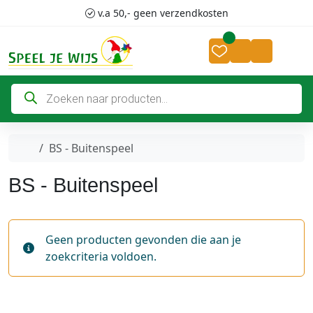
Skip to content
Skip to footer
v.a 50,- geen verzendkosten
Cart
Account
P
r
o
d
u
c
Home
BS - Buitenspeel
t
e
n
BS - Buitenspeel
z
o
e
k
e
Geen producten gevonden die aan je
n
zoekcriteria voldoen.